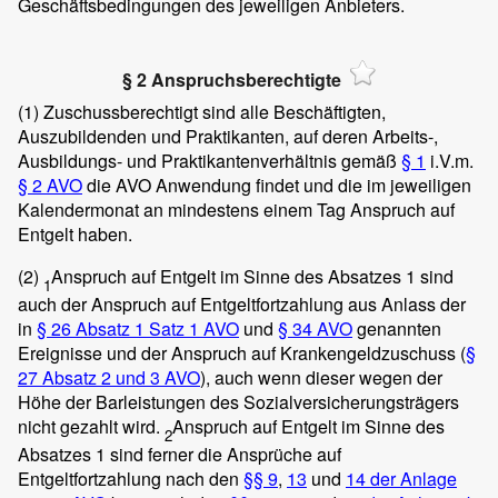
Geschäftsbedingungen des jeweiligen Anbieters.
§ 2 Anspruchsberechtigte
(1)
Zuschussberechtigt sind alle Beschäftigten,
Auszubildenden und Praktikanten, auf deren Arbeits-,
Ausbildungs- und Praktikantenverhältnis gemäß
§ 1
i.V.m.
§ 2 AVO
die AVO Anwendung findet und die im jeweiligen
Kalendermonat an mindestens einem Tag Anspruch auf
Entgelt haben.
(2)
Anspruch auf Entgelt im Sinne des Absatzes 1 sind
1
auch der Anspruch auf Entgeltfortzahlung aus Anlass der
in
§ 26 Absatz 1 Satz 1 AVO
und
§ 34 AVO
genannten
Ereignisse und der Anspruch auf Krankengeldzuschuss (
§
27 Absatz 2 und 3 AVO
), auch wenn dieser wegen der
Höhe der Barleistungen des Sozialversicherungsträgers
nicht gezahlt wird.
Anspruch auf Entgelt im Sinne des
2
Absatzes 1 sind ferner die Ansprüche auf
Entgeltfortzahlung nach den
§§ 9
,
13
und
14 der Anlage