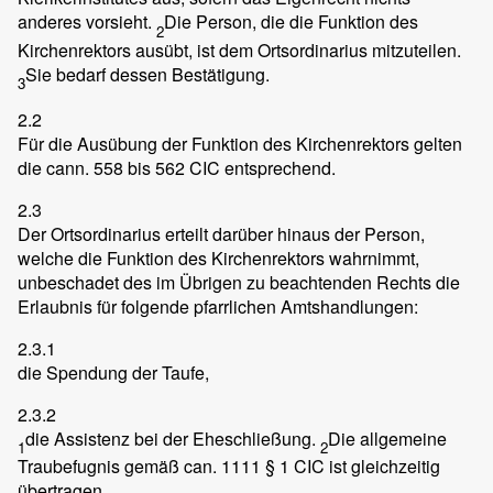
anderes vorsieht.
Die Person, die die Funktion des
2
Kirchenrektors ausübt, ist dem Ortsordinarius mitzuteilen.
Sie bedarf dessen Bestätigung.
3
2.2
Für die Ausübung der Funktion des Kirchenrektors gelten
die cann. 558 bis 562 CIC entsprechend.
2.3
Der Ortsordinarius erteilt darüber hinaus der Person,
welche die Funktion des Kirchenrektors wahrnimmt,
unbeschadet des im Übrigen zu beachtenden Rechts die
Erlaubnis für folgende pfarrlichen Amtshandlungen:
2.3.1
die Spendung der Taufe,
2.3.2
die Assistenz bei der Eheschließung.
Die allgemeine
1
2
Traubefugnis gemäß can. 1111 § 1 CIC ist gleichzeitig
übertragen.