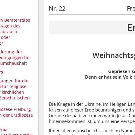
Nr. 22
Fr
en Beraterstabs
E
Fragen des
ssbrauch
 oder
er
derung der
Weihnachtsg
edingungen für
tumshaushalt
Gepriesen se
rs
Denn er hat sein Volk
gungen für die
für religiöse
kirchlichen
ßerschulischen
Die Kriege in der Ukraine, im Heiligen L
iözese Freiburg
Krisen auf dieser Erde beunruhigen und s
n der Erzdiözese
Gerade deshalb vertrauen wir in Jesus Chr
hineingekommen ist, um uns eine Perspek
nia-
Ihnen allen wünsche ich – auch im Namen 