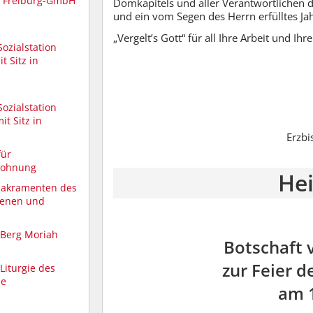
e Freiburg-GmbH
Domkapitels und aller Verantwortlichen d
und ein vom Segen des Herrn erfülltes Ja
„Vergelt’s Gott“ für all Ihre Arbeit und Ihr
Sozialstation
 Sitz in
Sozialstation
t Sitz in
Erzbi
für
wohnung
Hei
Sakramenten des
senen und
 Berg Moriah
Botschaft 
zur Feier d
iturgie des
he
am 1