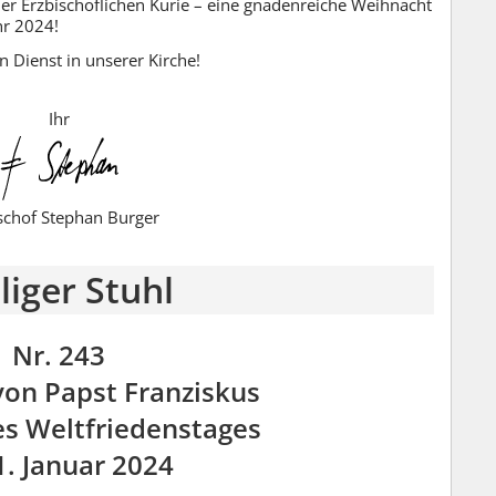
er Erzbischöflichen Kurie – eine gnadenreiche Weihnacht
hr 2024!
en Dienst in unserer Kirche!
Ihr
schof Stephan Burger
liger Stuhl
Nr. 243
von Papst Franziskus
es Weltfriedenstages
. Januar 2024