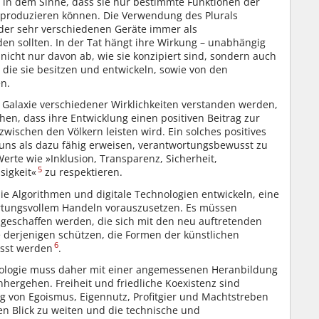
t“ in dem Sinne, dass sie nur bestimmte Funktionen der
reproduzieren können. Die Verwendung des Plurals
nder sehr verschiedenen Geräte immer als
en sollten. In der Tat hängt ihre Wirkung – unabhängig
icht nur davon ab, wie sie konzipiert sind, sondern auch
 die sie besitzen und entwickeln, sowie von den
en.
e Galaxie verschiedener Wirklichkeiten verstanden werden,
en, dass ihre Entwicklung einen positiven Beitrag zur
ischen den Völkern leisten wird. Ein solches positives
 uns als dazu fähig erweisen, verantwortungsbewusst zu
te wie »Inklusion, Transparenz, Sicherheit,
5
sigkeit«
zu respektieren.
die Algorithmen und digitale Technologien entwickeln, eine
rtungsvollem Handeln vorauszusetzen. Es müssen
geschaffen werden, die sich mit den neu auftretenden
 derjenigen schützen, die Formen der künstlichen
6
usst werden
.
nologie muss daher mit einer angemessenen Heranbildung
nhergehen. Freiheit und friedliche Koexistenz sind
 von Egoismus, Eigennutz, Profitgier und Machtstreben
ren Blick zu weiten und die technische und