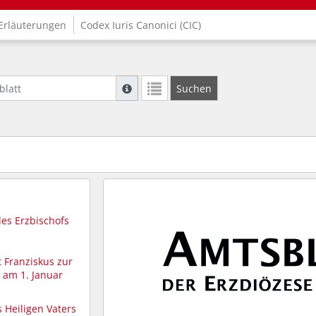
Erläuterungen
Codex Iuris Canonici (CIC)
att
Suche mit Platzhalter "*", Bsp. Pfarrer*, f
Suchen
Weitere Suchoperatoren finden Sie in unse
es Erzbischofs
t Franziskus zur
 am 1. Januar
 Heiligen Vaters