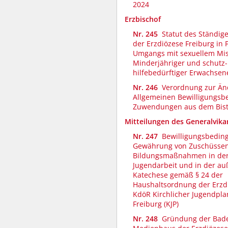
2024
Erzbischof
Nr. 245
Statut des Ständig
der Erzdiözese Freiburg in 
Umgangs mit sexuellem Mi
Minderjähriger und schutz-
hilfebedürftiger Erwachsen
Nr. 246
Verordnung zur Än
Allgemeinen Bewilligungsb
Zuwendungen aus dem Bis
Mitteilungen des Generalvika
Nr. 247
Bewilligungsbedin
Gewährung von Zuschüssen 
Bildungsmaßnahmen in der 
Jugendarbeit und in der au
Katechese gemäß § 24 der
Haushaltsordnung der Erzd
KdöR Kirchlicher Jugendpla
Freiburg (KJP)
Nr. 248
Gründung der Bade