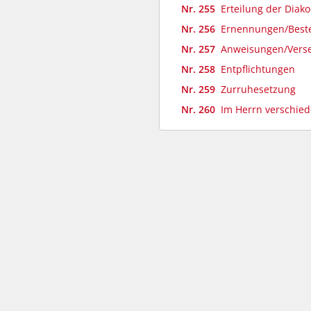
Nr. 255
Erteilung der Diak
Nr. 256
Ernennungen/Best
Nr. 257
Anweisungen/Vers
Nr. 258
Entpflichtungen
Nr. 259
Zurruhesetzung
Nr. 260
Im Herrn verschie