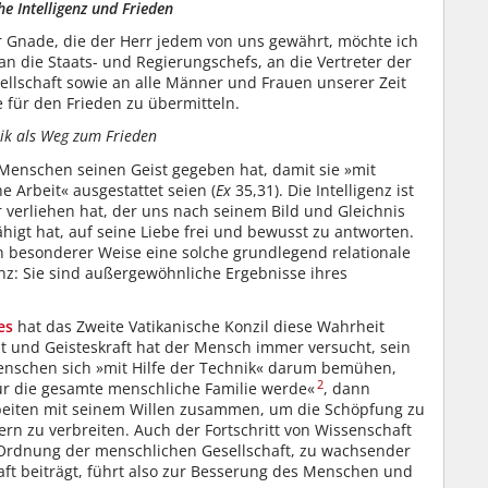
he Intelligenz und Frieden
er Gnade, die der Herr jedem von uns gewährt, möchte ich
an die Staats- und Regierungschefs, an die Vertreter der
ellschaft sowie an alle Männer und Frauen unserer Zeit
ür den Frieden zu übermitteln.
nik als Weg zum Frieden
n Menschen seinen Geist gegeben hat, damit sie »mit
e Arbeit« ausgestattet seien (
Ex
35,31). Die Intelligenz ist
 verliehen hat, der uns nach seinem Bild und Gleichnis
higt hat, auf seine Liebe frei und bewusst zu antworten.
n besonderer Weise eine solche grundlegend relationale
nz: Sie sind außergewöhnliche Ergebnisse ihres
es
hat das Zweite Vatikanische Konzil diese Wahrheit
eit und Geisteskraft hat der Mensch immer versucht, sein
enschen sich »mit Hilfe der Technik« darum bemühen,
2
ür die gesamte menschliche Familie werde«
, dann
beiten mit seinem Willen zusammen, um die Schöpfung zu
rn zu verbreiten. Auch der Fortschritt von Wissenschaft
 Ordnung der menschlichen Gesellschaft, zu wachsender
aft beiträgt, führt also zur Besserung des Menschen und