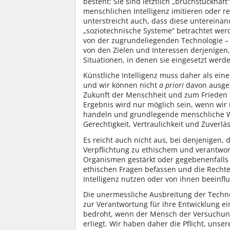
besteht: Sie sind letztlich „bruchstückhaf
menschlichen Intelligenz imitieren oder 
unterstreicht auch, dass diese untereina
„soziotechnische Systeme“ betrachtet werd
von der zugrundeliegenden Technologie – n
von den Zielen und Interessen derjenigen,
Situationen, in denen sie eingesetzt werd
Künstliche Intelligenz muss daher als ein
und wir können nicht
a priori
davon ausgeh
Zukunft der Menschheit und zum Frieden zw
Ergebnis wird nur möglich sein, wenn wir
handeln und grundlegende menschliche Wer
Gerechtigkeit, Vertraulichkeit und Zuverläs
Es reicht auch nicht aus, bei denjenigen, 
Verpflichtung zu ethischem und verantwo
Organismen gestärkt oder gegebenenfalls 
ethischen Fragen befassen und die Rechte
Intelligenz nutzen oder von ihnen beeinfl
Die unermessliche Ausbreitung der Tech
zur Verantwortung für ihre Entwicklung ei
bedroht, wenn der Mensch der Versuchung
erliegt. Wir haben daher die Pflicht, unse