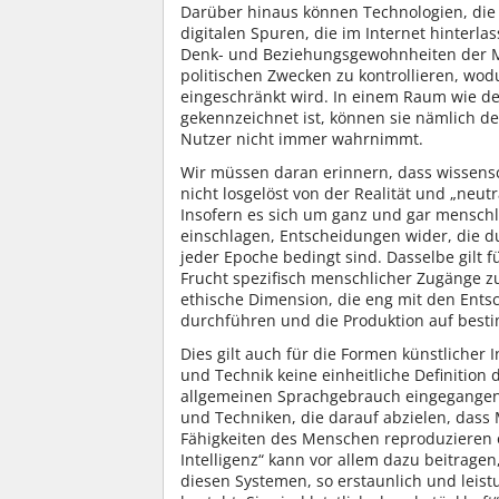
Darüber hinaus können Technologien, die 
digitalen Spuren, die im Internet hinterla
Denk- und Beziehungsgewohnheiten der Me
politischen Zwecken zu kontrollieren, wo
eingeschränkt wird. In einem Raum wie dem
gekennzeichnet ist, können sie nämlich de
Nutzer nicht immer wahrnimmt.
Wir müssen daran erinnern, dass wissens
nicht losgelöst von der Realität und „neutr
Insofern es sich um ganz und gar menschli
einschlagen, Entscheidungen wider, die du
jeder Epoche bedingt sind. Dasselbe gilt fü
Frucht spezifisch menschlicher Zugänge z
ethische Dimension, die eng mit den Ents
durchführen und die Produktion auf besti
Dies gilt auch für die Formen künstlicher I
und Technik keine einheitliche Definition d
allgemeinen Sprachgebrauch eingegangen i
und Techniken, die darauf abzielen, dass 
Fähigkeiten des Menschen reproduzieren 
Intelligenz“ kann vor allem dazu beitrage
diesen Systemen, so erstaunlich und lei