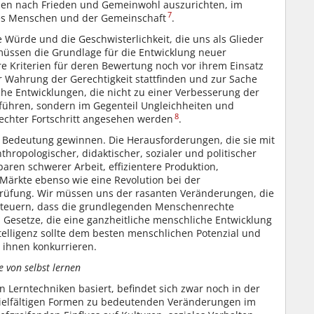
eben nach Frieden und Gemeinwohl auszurichten, im
7
des Menschen und der Gemeinschaft
.
ürde und die Geschwisterlichkeit, die uns als Glieder
müssen die Grundlage für die Entwicklung neuer
e Kriterien für deren Bewertung noch vor ihrem Einsatz
er Wahrung der Gerechtigkeit stattfinden und zur Sache
che Entwicklungen, die nicht zu einer Verbesserung der
führen, sondern im Gegenteil Ungleichheiten und
8
 echter Fortschritt angesehen werden
.
 Bedeutung gewinnen. Die Herausforderungen, die sie mit
nthropologischer, didaktischer, sozialer und politischer
paren schwerer Arbeit, effizientere Produktion,
ärkte ebenso wie eine Revolution bei der
prüfung. Wir müssen uns der rasanten Veränderungen, die
o steuern, dass die grundlegenden Menschenrechte
 Gesetze, die eine ganzheitliche menschliche Entwicklung
ntelligenz sollte dem besten menschlichen Potenzial und
 ihnen konkurrieren.
e von selbst lernen
en Lerntechniken basiert, befindet sich zwar noch in der
n vielfältigen Formen zu bedeutenden Veränderungen im