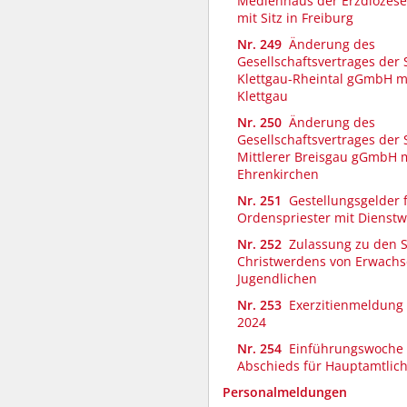
Medienhaus der Erzdiözes
mit Sitz in Freiburg
Nr. 249
Änderung des
Gesellschaftsvertrages der 
Klettgau-Rheintal gGmbH mit
Klettgau
Nr. 250
Änderung des
Gesellschaftsvertrages der 
Mittlerer Breisgau gGmbH mi
Ehrenkirchen
Nr. 251
Gestellungsgelder 
Ordenspriester mit Dienst
Nr. 252
Zulassung zu den 
Christwerdens von Erwach
Jugendlichen
Nr. 253
Exerzitienmeldung
2024
Nr. 254
Einführungswoche L
Abschieds für Hauptamtlic
Personalmeldungen