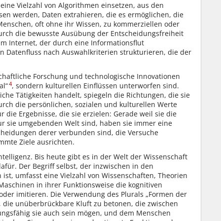
eine Vielzahl von Algorithmen einsetzen, aus den
ssen werden, Daten extrahieren, die es ermöglichen, die
nschen, oft ohne ihr Wissen, zu kommerziellen oder
durch die bewusste Ausübung der Entscheidungsfreiheit
 Internet, der durch eine Informationsflut
n Datenfluss nach Auswahlkriterien strukturieren, die der
chaftliche Forschung und technologische Innovationen
4
al“
, sondern kulturellen Einflüssen unterworfen sind.
che Tätigkeiten handelt, spiegeln die Richtungen, die sie
rch die persönlichen, sozialen und kulturellen Werte
r die Ergebnisse, die sie erzielen: Gerade weil sie die
ur sie umgebenden Welt sind, haben sie immer eine
cheidungen derer verbunden sind, die Versuche
mmte Ziele ausrichten.
ntelligenz. Bis heute gibt es in der Welt der Wissenschaft
afür. Der Begriff selbst, der inzwischen in den
st, umfasst eine Vielzahl von Wissenschaften, Theorien
Maschinen in ihrer Funktionsweise die kognitiven
oder imitieren. Die Verwendung des Plurals „Formen der
n, die unüberbrückbare Kluft zu betonen, die zwischen
stungsfähig sie auch sein mögen, und dem Menschen