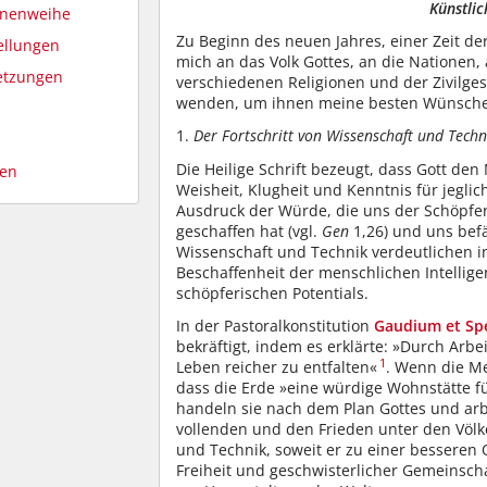
Künstlic
onenweihe
Zu Beginn des neuen Jahres, einer Zeit d
ellungen
mich an das Volk Gottes, an die Nationen, 
etzungen
verschiedenen Religionen und der Zivilges
wenden, um ihnen meine besten Wünsche f
1.
Der Fortschritt von Wissenschaft und Tech
Die Heilige Schrift bezeugt, dass Gott de
den
Weisheit, Klugheit und Kenntnis für jeglich
Ausdruck der Würde, die uns der Schöpfer
geschaffen hat (vgl.
Gen
1,26) und uns befä
Wissenschaft und Technik verdeutlichen i
Beschaffenheit der menschlichen Intellige
schöpferischen Potentials.
In der Pastoralkonstitution
Gaudium et Sp
bekräftigt, indem es erklärte: »Durch Arb
1
Leben reicher zu entfalten«
. Wenn die M
dass die Erde »eine würdige Wohnstätte f
handeln sie nach dem Plan Gottes und ar
vollenden und den Frieden unter den Völke
und Technik, soweit er zu einer besseren
Freiheit und geschwisterlicher Gemeinsch