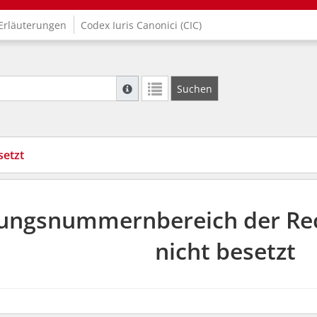
Erläuterungen
Codex Iuris Canonici (CIC)
Suche mit Platzhalter "*", Bsp. Pfarrer*, f
Suchen
Weitere Suchoperatoren finden Sie in unse
setzt
ungsnummernbereich der Rec
nicht besetzt