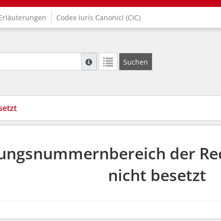
Erläuterungen
Codex Iuris Canonici (CIC)
Suche mit Platzhalter "*", Bsp. Pfarrer*, f
Suchen
Weitere Suchoperatoren finden Sie in unse
setzt
ungsnummernbereich der Rec
nicht besetzt