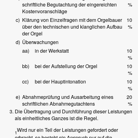
schriftliche Begutachtung der eingereichten
%
Kostenvoranschläge
c)
Klärung von Einzelfragen mit dem Orgelbauer
10
über den technischen und klanglichen Aufbau
%
der Orgel
d)
Überwachungen
aa)
in der Werkstatt
10
%
bb)
bei der Aufstellung der Orgel
10
%
cc)
bei der Hauptintonation
10
%
e)
Abnahmeprüfung und Ausarbeitung eines
20
schriftlichen Abnahmegutachtens
%
Die Übertragung und Durchführung dieser Leistungen
als einheitliches Ganzes ist die Regel.
Wird nur ein Teil der Leistungen gefordert oder
1
erbracht, so besteht ein Anspruch nur auf die