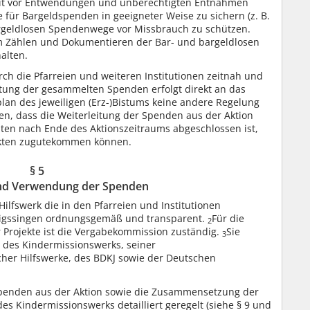
zeit vor Entwendungen und unberechtigten Entnahmen
 für Bargeldspenden in geeigneter Weise zu sichern (z. B.
argeldlosen Spendenwege vor Missbrauch zu schützen.
 Zählen und Dokumentieren der Bar- und bargeldlosen
alten.
 die Pfarreien und weiteren Institutionen zeitnah und
itung der gesammelten Spenden erfolgt direkt an das
lan des jeweiligen (Erz-)Bistums keine andere Regelung
hten, dass die Weiterleitung der Spenden aus der Aktion
ten nach Ende des Aktionszeitraums abgeschlossen ist,
ekten zugutekommen können.
§ 5
nd Verwendung der Spenden
ilfswerk die in den Pfarreien und Institutionen
igssingen ordnungsgemäß und transparent.
Für die
2
 Projekte ist die Vergabekommission zuständig.
Sie
3
n des Kindermissionswerks, seiner
cher Hilfswerke, des BDKJ sowie der Deutschen
enden aus der Aktion sowie die Zusammensetzung der
es Kindermissionswerks detailliert geregelt (siehe § 9 und