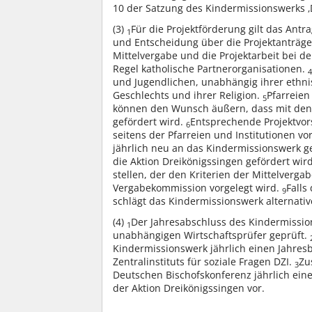
10 der Satzung des Kindermissionswerks ‚Di
(3)
Für die Projektförderung gilt das Antr
1
und Entscheidung über die Projektanträge
Mittelvergabe und die Projektarbeit bei d
Regel katholische Partnerorganisationen.
4
und Jugendlichen, unabhängig ihrer ethnis
Geschlechts und ihrer Religion.
Pfarreien
5
können den Wunsch äußern, dass mit den S
gefördert wird.
Entsprechende Projektvor
6
seitens der Pfarreien und Institutionen 
jährlich neu an das Kindermissionswerk g
die Aktion Dreikönigssingen gefördert wir
stellen, der den Kriterien der Mittelverg
Vergabekommission vorgelegt wird.
Falls
9
schlägt das Kindermissionswerk alternative
(4)
Der Jahresabschluss des Kindermission
1
unabhängigen Wirtschaftsprüfer geprüft.
Kindermissionswerk jährlich einen Jahre
Zentralinstituts für soziale Fragen DZI.
Zu
3
Deutschen Bischofskonferenz jährlich ein
der Aktion Dreikönigssingen vor.