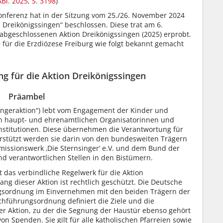
ABl. 2025, S. 3198
)
onferenz hat in der Sitzung vom 25./26. November 2024
Dreikönigssingen“ beschlossen. Diese trat am 6.
abgeschlossenen Aktion Dreikönigssingen (2025) erprobt.
für die Erzdiözese Freiburg wie folgt bekannt gemacht
 für die Aktion Dreikönigssingen
Präambel
singeraktion“) lebt vom Engagement der Kinder und
en haupt- und ehrenamtlichen Organisatorinnen und
Institutionen. Diese übernehmen die Verantwortung für
erstützt werden sie darin von den bundesweiten Trägern
missionswerk ‚Die Sternsinger‘ e.V. und dem Bund der
nd verantwortlichen Stellen in den Bistümern.
 das verbindliche Regelwerk für die Aktion
 dieser Aktion ist rechtlich geschützt. Die Deutsche
ngsordnung im Einvernehmen mit den beiden Trägern der
chführungsordnung definiert die Ziele und die
 Aktion, zu der die Segnung der Haustür ebenso gehört
n Spenden. Sie gilt für alle katholischen Pfarreien sowie