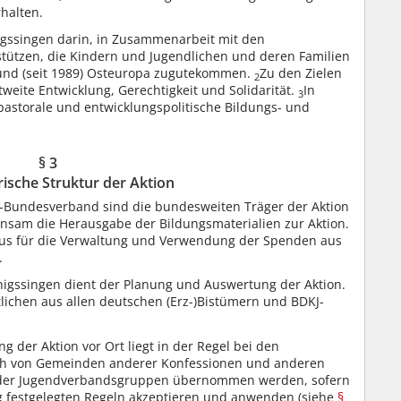
halten.
nigssingen darin, in Zusammenarbeit mit den
stützen, die Kindern und Jugendlichen und deren Familien
a und (seit 1989) Osteuropa zugutekommen.
Zu den Zielen
2
tweite Entwicklung, Gerechtigkeit und Solidarität.
In
3
pastorale und entwicklungspolitische Bildungs- und
§ 3
ische Struktur der Aktion
-Bundesverband sind die bundesweiten Träger der Aktion
nsam die Herausgabe der Bildungsmaterialien zur Aktion.
aus für die Verwaltung und Verwendung der Spenden aus
.
nigssingen dient der Planung und Auswertung der Aktion.
rtlichen aus allen deutschen (Erz-)Bistümern und BDKJ-
 der Aktion vor Ort liegt in der Regel bei den
ch von Gemeinden anderer Konfessionen und anderen
n oder Jugendverbandsgruppen übernommen werden, sofern
g festgelegten Regeln akzeptieren und anwenden (siehe
§