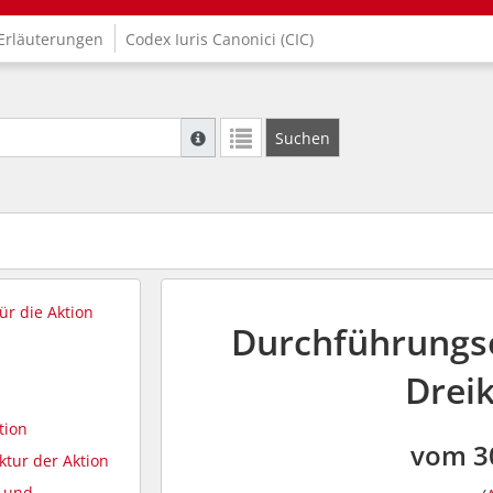
Erläuterungen
Codex Iuris Canonici (CIC)
Suche mit Platzhalter "*", Bsp. Pfarrer*, f
Suchen
Weitere Suchoperatoren finden Sie in unse
r die Aktion
Durchführungso
Drei
tion
vom 3
ktur der Aktion
g und