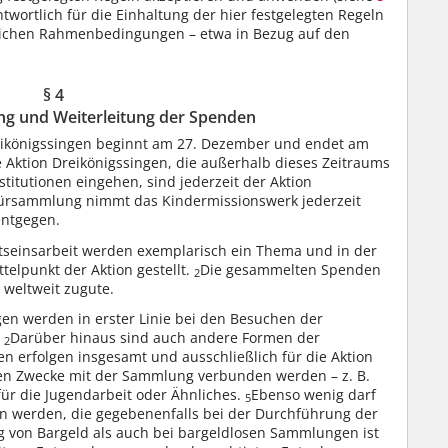
ntwortlich für die Einhaltung der hier festgelegten Regeln
chtlichen Rahmenbedingungen – etwa in Bezug auf den
§ 4
g und Weiterleitung der Spenden
reikönigssingen beginnt am 27. Dezember und endet am
 Aktion Dreikönigssingen, die außerhalb dieses Zeitraums
titutionen eingehen, sind jederzeit der Aktion
ürsammlung nimmt das Kindermissionswerk jederzeit
entgegen.
seinsarbeit werden exemplarisch ein Thema und in der
telpunkt der Aktion gestellt.
Die gesammelten Spenden
2
weltweit zugute.
en werden in erster Linie bei den Besuchen der
.
Darüber hinaus sind auch andere Formen der
2
 erfolgen insgesamt und ausschließlich für die Aktion
ren Zwecke mit der Sammlung verbunden werden – z. B.
für die Jugendarbeit oder Ähnliches.
Ebenso wenig darf
5
 werden, die gegebenenfalls bei der Durchführung der
 von Bargeld als auch bei bargeldlosen Sammlungen ist