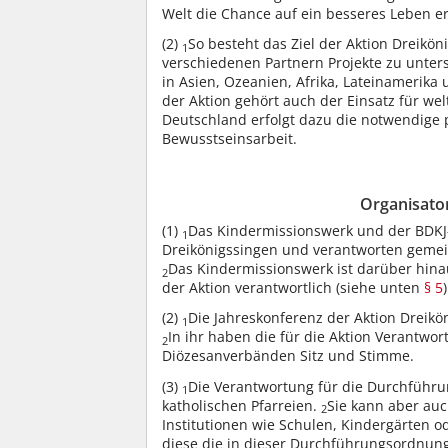
Welt die Chance auf ein besseres Leben er
(2)
So besteht das Ziel der Aktion Dreikö
1
verschiedenen Partnern Projekte zu unter
in Asien, Ozeanien, Afrika, Lateinamerik
der Aktion gehört auch der Einsatz für wel
Deutschland erfolgt dazu die notwendige 
Bewusstseinsarbeit.
Organisator
(1)
Das Kindermissionswerk und der BDKJ
1
Dreikönigssingen und verantworten gemei
Das Kindermissionswerk ist darüber hin
2
der Aktion verantwortlich (siehe unten
§ 5
)
(2)
Die Jahreskonferenz der Aktion Dreikö
1
In ihr haben die für die Aktion Verantwo
2
Diözesanverbänden Sitz und Stimme.
(3)
Die Verantwortung für die Durchführung
1
katholischen Pfarreien.
Sie kann aber au
2
Institutionen wie Schulen, Kindergärte
diese die in dieser Durchführungsordnun