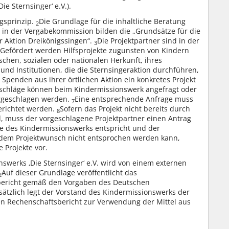
e Sternsinger‘ e.V.).
agsprinzip.
Die Grundlage für die inhaltliche Beratung
2
 in der Vergabekommission bilden die „Grundsätze für die
er Aktion Dreikönigssingen“.
Die Projektpartner sind in der
3
Gefördert werden Hilfsprojekte zugunsten von Kindern
chen, sozialen oder nationalen Herkunft, ihres
 und Institutionen, die die Sternsingeraktion durchführen,
penden aus ihrer örtlichen Aktion ein konkretes Projekt
schläge können beim Kindermissionswerk angefragt oder
vorgeschlagen werden.
Eine entsprechende Anfrage muss
7
erichtet werden.
Sofern das Projekt nicht bereits durch
8
d, muss der vorgeschlagene Projektpartner einen Antrag
abe des Kindermissionswerks entspricht und der
 dem Projektwunsch nicht entsprochen werden kann,
 Projekte vor.
swerks ‚Die Sternsinger‘ e.V. wird von einem externen
Auf dieser Grundlage veröffentlicht das
2
sbericht gemäß den Vorgaben des Deutschen
sätzlich legt der Vorstand des Kindermissionswerks der
en Rechenschaftsbericht zur Verwendung der Mittel aus