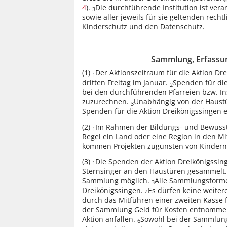
4
).
Die durchführende Institution ist vera
3
sowie aller jeweils für sie geltenden re
Kinderschutz und den Datenschutz.
Sammlung, Erfassun
(1)
Der Aktionszeitraum für die Aktion D
1
dritten Freitag im Januar.
Spenden für die
2
bei den durchführenden Pfarreien bzw. Ins
zuzurechnen.
Unabhängig von der Haust
3
Spenden für die Aktion Dreikönigssingen 
(2)
Im Rahmen der Bildungs- und Bewusst
1
Regel ein Land oder eine Region in den Mit
kommen Projekten zugunsten von Kindern 
(3)
Die Spenden der Aktion Dreikönigssing
1
Sternsinger an den Haustüren gesammelt
Sammlung möglich.
Alle Sammlungsformen
3
Dreikönigssingen.
Es dürfen keine weite
4
durch das Mitführen einer zweiten Kasse 
der Sammlung Geld für Kosten entnommen
Aktion anfallen.
Sowohl bei der Sammlung
6