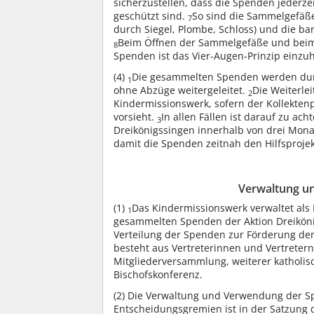
sicherzustellen, dass die Spenden jeder
geschützt sind.
So sind die Sammelgefäße
7
durch Siegel, Plombe, Schloss) und die b
Beim Öffnen der Sammelgefäße und beim
8
Spenden ist das Vier-Augen-Prinzip einzuh
(4)
Die gesammelten Spenden werden durch
1
ohne Abzüge weitergeleitet.
Die Weiterle
2
Kindermissionswerk, sofern der Kollektenp
vorsieht.
In allen Fällen ist darauf zu ac
3
Dreikönigssingen innerhalb von drei Mona
damit die Spenden zeitnah den Hilfsproj
Verwaltung u
(1)
Das Kindermissionswerk verwaltet als H
1
gesammelten Spenden der Aktion Dreikön
Verteilung der Spenden zur Förderung der
besteht aus Vertreterinnen und Vertreter
Mitgliederversammlung, weiterer katholis
Bischofskonferenz.
(2)
Die Verwaltung und Verwendung der Sp
Entscheidungsgremien ist in der Satzung d