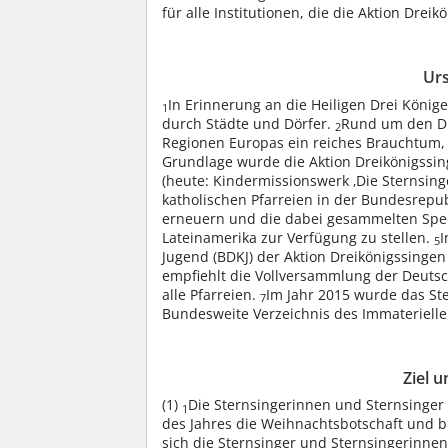
für alle Institutionen, die die Aktion Dre
Urs
In Erinnerung an die Heiligen Drei Könige
1
durch Städte und Dörfer.
Rund um den Dre
2
Regionen Europas ein reiches Brauchtum
Grundlage wurde die Aktion Dreikönigssi
(heute: Kindermissionswerk ‚Die Sternsinge
katholischen Pfarreien in der Bundesrepu
erneuern und die dabei gesammelten Spen
Lateinamerika zur Verfügung zu stellen.
I
5
Jugend (BDKJ) der Aktion Dreikönigssingen
empfiehlt die Vollversammlung der Deutsc
alle Pfarreien.
Im Jahr 2015 wurde das S
7
Bundesweite Verzeichnis des Immateriell
Ziel 
(1)
Die Sternsingerinnen und Sternsinger 
1
des Jahres die Weihnachtsbotschaft und 
sich die Sternsinger und Sternsingerinnen 