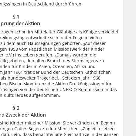
ikönigssingen in Deutschland durchführen.
§ 1
prung der Aktion
 zogen schon im Mittelalter Gläubige als Könige verkleidet
ikönigstag entwickelte sich in der Folge in vielen
, zu dem auch Haussegnungen gehörten.
Auf dieser
3
ngen 1958 vom Päpstlichen Missionswerk der Kinder
r‘ e.V.) ins Leben gerufen.
Damals wurden die
4
blik gebeten, den alten Brauch des Sternsingens zu
den für Kinder in Asien, Ozeanien, Afrika und
m Jahr 1961 trat der Bund der Deutschen Katholischen
 als bundesweiter Träger bei.
Seit dem Jahr 1968
6
hen Bischofskonferenz die Aktion Dreikönigssingen für
ternsingen von der deutschen UNESCO-Kommission in das
en Kulturerbes aufgenommen.
§ 2
und Zweck der Aktion
sind Kinder mit einer Mission: Sie verkünden am Beginn
bringen Gottes Segen zu den Menschen.
Zugleich setzen
2
dafür ein, dass benachteiligte Gleichaltrige in der ganzen